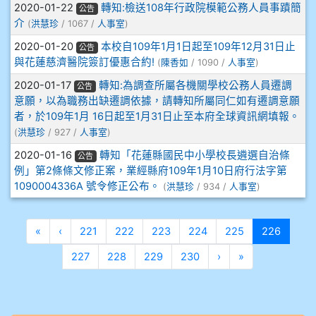
2020-01-22
轉知:檢送108年行政院模範公務人員事蹟簡
公告
介
(
洪慧珍
/ 1067 /
人事室
)
910溫婕伶
2020-01-20
本校自109年1月1日起至109年12月31日止
公告
與花蓮慈濟醫院簽訂優惠合約!
(
陳香如
/ 1090 /
人事室
)
911王祉傑
2020-01-17
轉知:為調查所屬各機關學校公務人員遷調
公告
911張 婷
意願，以為職務出缺遷調依據，請轉知所屬同仁如有遷調意願
者，於109年1月 16日起至1月31日止至本府全球資訊網填報。
(
洪慧珍
/ 927 /
人事室
)
912彭子宸
2020-01-16
轉知「花蓮縣國民中小學校長遴選自治條
公告
914王苡澄
例」第2條條文修正案，業經縣府109年1月10日府行法字第
1090004336A 號令修正公布。
(
洪慧珍
/ 934 /
人事室
)
第一頁
上一頁
(目前頁
«
‹
221
222
223
224
225
226
下一頁
最後頁
227
228
229
230
›
»