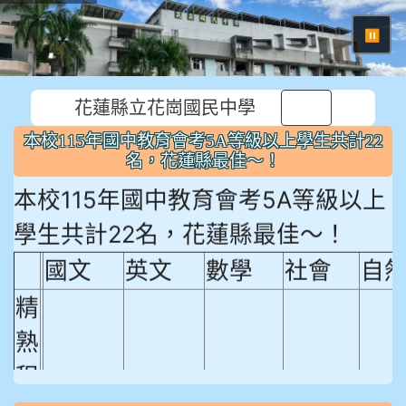
⏸
花蓮縣立花崗國民中學
本校115年國中教育會考5A等級以上學生共計22
名，花蓮縣最佳～！
本校115年國中教育會考5A等級以上
學生共計22名，花蓮縣最佳～！
國文
英文
數學
社會
自
精
熟
程
18.92%
18.65%
29.19%
12.16%
15.
度