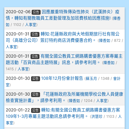
905周沛蓉
文章列表
2020-02-06
因應嚴重特殊傳染性肺炎（武漢肺炎）疫
公告
905鄭瑀安
情，轉知有關教職員工差勤管理及加班費核給因應措施!
(
陳香
如
/ 1102 /
人事室
)
906江彥臻
2020-01-31
轉知:花蓮縣政府與大地假期旅行社有限公
公告
司（高雄分公司）簽訂特約商店消費優惠合約。
(
陳香如
/ 872 /
907張晏寧
人事室
)
2020-01-31
有關全國公教員工網路購書優惠方案專屬主
908彭主豪
公告
題活動「百貨商品主題特展」訊息，請參考利用。
(
陳香如
/
1415 /
人事室
)
909林柏翰
2020-01-30
108年12月份會計報告
(
蘇玉月
/ 1348 /
會計
公告
909林玉楓
室
)
2020-01-30
「花蓮縣政府及所屬機關學校公教人員健康
公告
909林朝智
檢查實施計畫」，請參考利用。
(
陳香如
/ 1204 /
人事室
)
2020-01-22
轉知:有關全國公教員工網路購書優惠方案
公告
910謝尚橙
109年1-3月專屬主題活動訊息請參考利用。
(
洪慧珍
/ 1103 /
人
事室
)
910呂芃澔