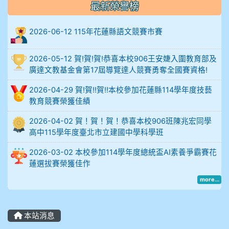
最新榮譽榜
比
2026-06-12 115年花蓮縣語文競賽市賽
例
906陳兆宏 5A10+ 作文5
2026-05-12 賀!賀!賀!恭喜本校906王安婕入圍教育部及
廣達文教基金會第17屆導覽達人競賽勇奪全國賽資格!
912余 嘉 5A10+
2026-04-29 賀!賀!!賀!!本校參加花蓮縣114學年度技藝
教育競賽榮獲佳績
914謝佩臻 5A10+
2026-04-02 賀！賀！賀！恭喜本校906班陳兆宏同學
902蘇奕愷
高中115學年度臺北市立建國中學科學班
2026-03-02 本校參加114學年度總統盃AI素養爭霸賽花
903陳品帆
蓮選拔賽榮獲佳作
904彭子庭
more...
905蔣昇和
本站消息