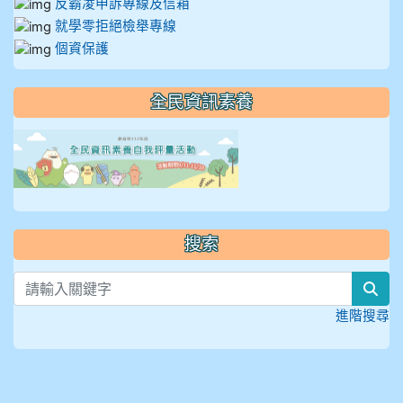
反霸凌申訴專線及信箱
就學零拒絕檢舉專線
個資保護
全民資訊素養
link to https://isafeevent
搜索
sea
進階搜尋