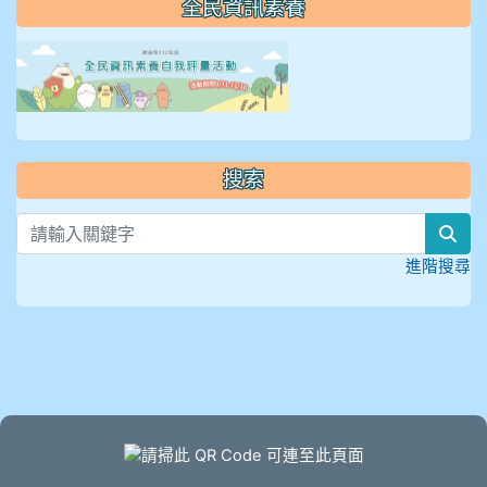
全民資訊素養
link to https://isafeevent
搜索
sea
進階搜尋
頁尾