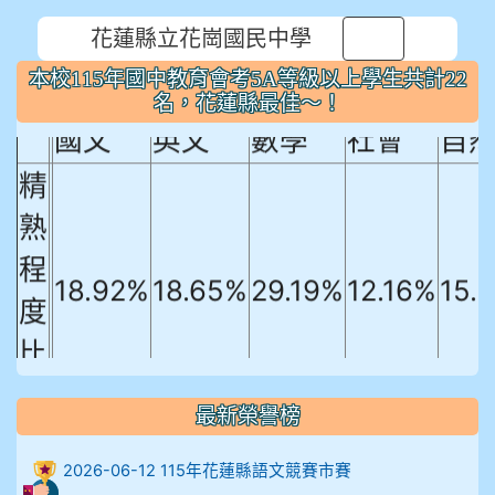
花蓮縣立花崗國民中學
本校115年國中教育會考5A等級以上
⏸
本校115年國中教育會考5A等級以上學生共計22
學生共計22名，花蓮縣最佳～！
名，花蓮縣最佳～！
國文
英文
數學
社會
自
精
熟
程
18.92%
18.65%
29.19%
12.16%
15.
度
比
例
最新榮譽榜
906陳兆宏 5A10+ 作文5
2026-06-12 115年花蓮縣語文競賽市賽
912余 嘉 5A10+