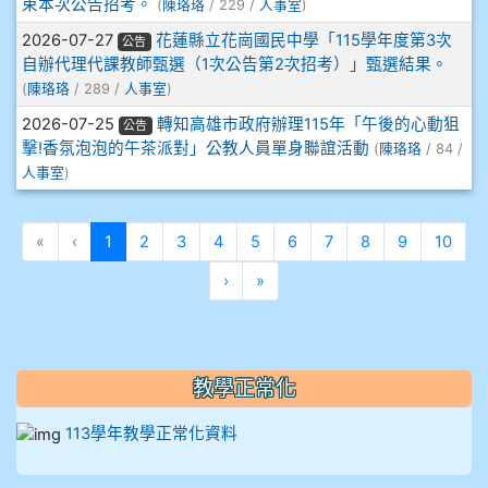
束本次公告招考。
(
陳珞珞
/ 229 /
人事室
)
912彭子宸
2026-07-27
花蓮縣立花崗國民中學「115學年度第3次
公告
自辦代理代課教師甄選（1次公告第2次招考）」甄選結果。
914王苡澄
(
陳珞珞
/ 289 /
人事室
)
2026-07-25
轉知高雄市政府辦理115年「午後的心動狙
公告
擊!香氛泡泡的午茶派對」公教人員單身聯誼活動
(
陳珞珞
/ 84 /
人事室
)
(目前頁次)
«
‹
1
2
3
4
5
6
7
8
9
10
下一頁
最後頁
›
»
教學正常化
113學年教學正常化資料