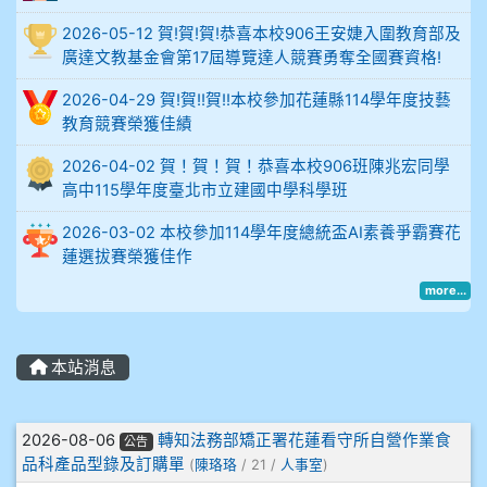
2026-05-12 賀!賀!賀!恭喜本校906王安婕入圍教育部及
914謝佩臻 5A10+
廣達文教基金會第17屆導覽達人競賽勇奪全國賽資格!
902蘇奕愷
2026-04-29 賀!賀!!賀!!本校參加花蓮縣114學年度技藝
教育競賽榮獲佳績
903陳品帆
2026-04-02 賀！賀！賀！恭喜本校906班陳兆宏同學
高中115學年度臺北市立建國中學科學班
904彭子庭
2026-03-02 本校參加114學年度總統盃AI素養爭霸賽花
905蔣昇和
蓮選拔賽榮獲佳作
more...
905周沛蓉
905鄭瑀安
本站消息
906江彥臻
文章列表
2026-08-06
轉知法務部矯正署花蓮看守所自營作業食
公告
907張晏寧
品科產品型錄及訂購單
(
陳珞珞
/ 21 /
人事室
)