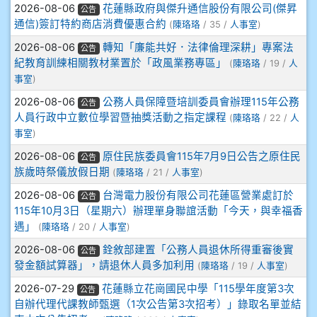
2026-08-06
花蓮縣政府與傑升通信股份有限公司(傑昇
公告
908彭主豪
通信)簽訂特約商店消費優惠合約
(
陳珞珞
/ 35 /
人事室
)
2026-08-06
轉知「廉能共好．法律倫理深耕」專案法
公告
909林柏翰
紀教育訓練相關教材業置於「政風業務專區」
(
陳珞珞
/ 19 /
人
事室
)
909林玉楓
2026-08-06
公務人員保障暨培訓委員會辦理115年公務
公告
人員行政中立數位學習暨抽獎活動之指定課程
(
陳珞珞
/ 22 /
人
909林朝智
事室
)
2026-08-06
原住民族委員會115年7月9日公告之原住民
910謝尚橙
公告
族歲時祭儀放假日期
(
陳珞珞
/ 21 /
人事室
)
910呂芃澔
2026-08-06
台灣電力股份有限公司花蓮區營業處訂於
公告
115年10月3日（星期六）辦理單身聯誼活動「今天，與幸福香
遇」
910溫婕伶
(
陳珞珞
/ 20 /
人事室
)
2026-08-06
銓敘部建置「公務人員退休所得重審後實
公告
911王祉傑
發金額試算器」，請退休人員多加利用
(
陳珞珞
/ 19 /
人事室
)
2026-07-29
花蓮縣立花崗國民中學「115學年度第3次
公告
911張 婷
自辦代理代課教師甄選（1次公告第3次招考）」錄取名單並結