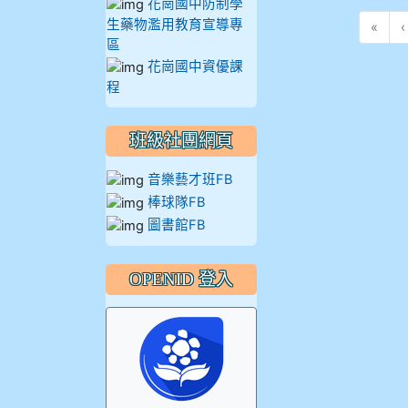
花崗國中防制學
914王苡澄
生藥物濫用教育宣導專
«
‹
區
花崗國中資優課
程
班級社團網頁
音樂藝才班FB
棒球隊FB
圖書館FB
OPENID 登入