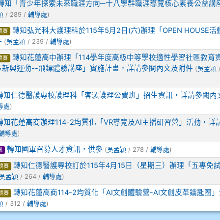
轉知「青少年探索未來職涯方向─十八學群職涯導覽核心素養公益講
穎
/ 289 /
輔導處
)
轉知弘光科大護理科於115年5月2日(六)辦理「OPEN HOUSE
競賽
件
(
吳孟穎
/ 239 /
輔導處
)
轉知花蓮高中辦理「114學年度高級中等學校適性學習社區教育
競賽
新興運動--飛鏢體驗講座」實施計畫，詳請參閱內文及附件
(
吳孟穎
/
轉知仁德醫護專校護理科「客製護理公費班」招生資訊，詳請參閱內
導處
)
轉知花蓮高商辦理114-2均質化「VR導覽及AI主播研習營」活動，詳
輔導處
)
轉知國軍召募人才資訊，供參
(
吳孟穎
/ 278 /
輔導處
)
訊
轉知仁德醫護專校訂於115年4月15日（星期三）辦理「五專免
競賽
吳孟穎
/ 264 /
輔導處
)
轉知花蓮高商114-2均質化「AI文創體驗營-AI文創皮革鑰匙圈
競賽
穎
/ 312 /
輔導處
)