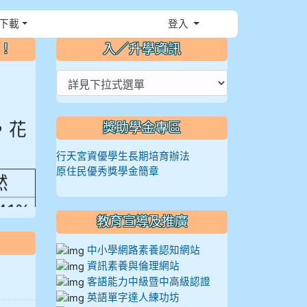
下載
登入
⏸
～！
入／升學資訊
，花
獎助學金專區
行天宮資優學生長期培育辦法
原住民優秀獎學金簡章
然
.41%
教育宣導及推廣
中小學網路素養認知網站
資訊素養與倫理網站
客語能力中級暨中高級認證
英語單字達人練功坊