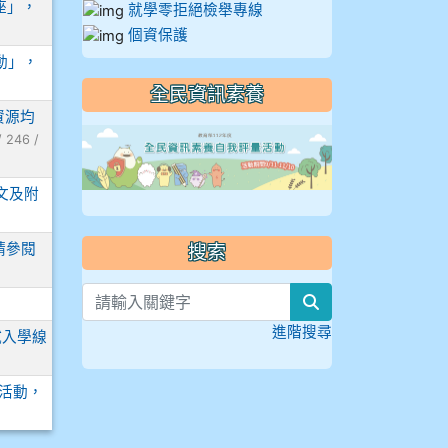
座」，
就學零拒絕檢舉專線
個資保護
活動」，
全民資訊素養
資源均
link to https://
 246 /
文及附
請參閱
搜索
search
進階搜尋
試入學線
」活動，