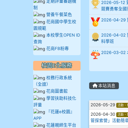
定期評量審題機
2026-05
制
902蘇奕愷
競賽勇奪全國
營養午餐菜色
2026-04-
花崗國中學生校
903陳品帆
園規範
本校學生OPEN ID
2026-04
904彭子庭
科學班
查詢
花崗FB粉專
905蔣昇和
2026-03
905周沛蓉
校園E化服務
校務行政系統
905鄭瑀安
（全誼）
本站消息
花崗圖書館
906江彥臻
學習扶助科技化
文章列表
評量
2026-05-29
活動、
907張晏寧
『花蓮e校園』
2026-04-30
活動、
APP
管探索營」活動簡
908彭主豪
花蓮親師生平台