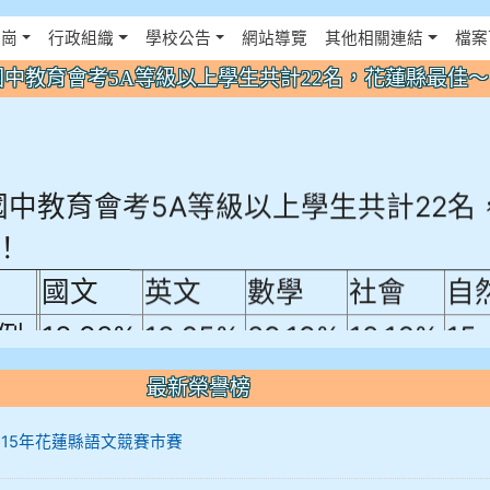
佈景設定
花崗
行政組織
學校公告
網站導覽
其他相關連結
檔案
年國中教育會考5A等級以上學生共計22名，花蓮縣最佳
年國中教育會考5A等級以上學生共計22名
！
國文
英文
數學
社會
自
例
18.92%
18.65%
29.19%
12.16%
15
A10+ 作文5
最新榮譽榜
0+
12 115年花蓮縣語文競賽市賽
10+