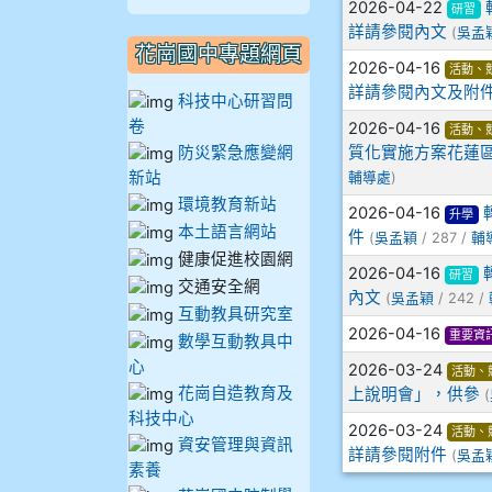
2026-04-22
研習
909林柏翰
詳請參閱內文
(
吳孟
花崗國中專題網頁
2026-04-16
活動、
909林玉楓
詳請參閱內文及附
科技中心研習問
卷
2026-04-16
活動、
909林朝智
防災緊急應變網
質化實施方案花蓮區
新站
輔導處
)
910謝尚橙
環境教育新站
2026-04-16
升學
本土語言網站
件
(
吳孟穎
/ 287 /
輔
910呂芃澔
健康促進校園網
2026-04-16
研習
交通安全網
910溫婕伶
內文
(
吳孟穎
/ 242 /
互動教具研究室
2026-04-16
重要資
數學互動教具中
911王祉傑
心
2026-03-24
活動、
花崗自造教育及
上說明會」，供參
(
911張 婷
科技中心
2026-03-24
活動、
資安管理與資訊
詳請參閱附件
912彭子宸
(
吳孟
素養