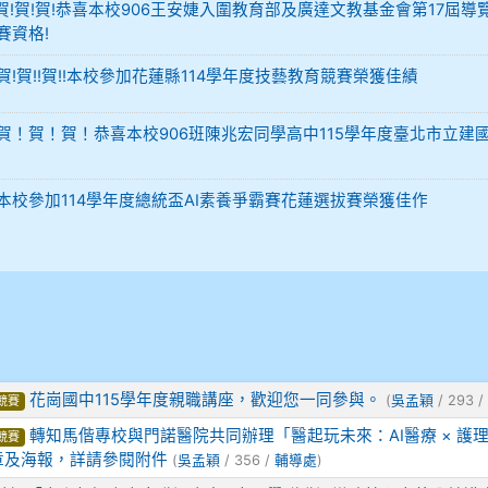
-12 賀!賀!賀!恭喜本校906王安婕入圍教育部及廣達文教基金會第17屆導
賽資格!
29 賀!賀!!賀!!本校參加花蓮縣114學年度技藝教育競賽榮獲佳績
-02 賀！賀！賀！恭喜本校906班陳兆宏同學高中115學年度臺北市立建
-02 本校參加114學年度總統盃AI素養爭霸賽花蓮選拔賽榮獲佳作
花崗國中115學年度親職講座，歡迎您一同參與。
(
吳孟穎
/ 293 /
競賽
轉知馬偕專校與門諾醫院共同辦理「醫起玩未來：AI醫療 × 護理 
競賽
章及海報，詳請參閱附件
(
吳孟穎
/ 356 /
輔導處
)