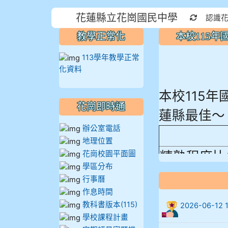
花蓮縣立花崗國民中學
重新取得
認識
教學正常化
本校115
113學年教學正常
化資料
本校115
花崗即時通
蓮縣最佳～
辦公室電話
地理位置
精熟程度比
花崗校園平面圖
學區分布
906陳兆宏 5
行事曆
作息時間
912余 嘉 5A1
教科書版本(115)
2026-06-
學校課程計畫
914謝佩臻 5A