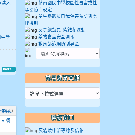
覽達人
花崗國民中學校園性侵害或性
騷擾防治規定
學生憂鬱及自我傷害預防與處
理機制
反毒總動員-紫錐花運動
藥物食品安全週報
國中學
教育部詐騙防制專區
more...
常用教育資源
輔導處
)
聯繫窗口
× 餐
反霸凌申訴專線及信箱