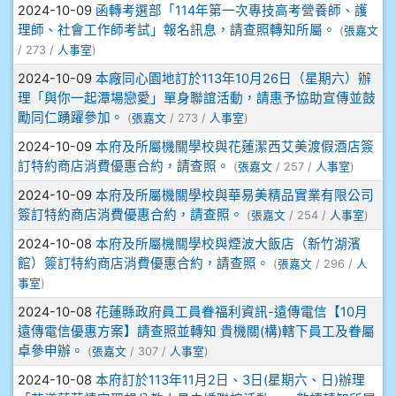
2024-10-09
函轉考選部「114年第一次專技高考營養師、護
905鄭瑀安
理師、社會工作師考試」報名訊息，請查照轉知所屬。
(
張嘉文
/ 273 /
人事室
)
906江彥臻
2024-10-09
本廠同心園地訂於113年10月26日（星期六）辦
理「與你一起潭場戀愛」單身聯誼活動，請惠予協助宣傳並鼓
907張晏寧
勵同仁踴躍參加。
(
張嘉文
/ 273 /
人事室
)
2024-10-09
本府及所屬機關學校與花蓮潔西艾美渡假酒店簽
908彭主豪
訂特約商店消費優惠合約，請查照。
(
張嘉文
/ 257 /
人事室
)
909林柏翰
2024-10-09
本府及所屬機關學校與華易美精品實業有限公司
簽訂特約商店消費優惠合約，請查照。
(
張嘉文
/ 254 /
人事室
)
909林玉楓
2024-10-08
本府及所屬機關學校與煙波大飯店（新竹湖濱
館）簽訂特約商店消費優惠合約，請查照。
(
張嘉文
/ 296 /
人
909林朝智
事室
)
2024-10-08
花蓮縣政府員工員眷福利資訊-遠傳電信【10月
910謝尚橙
遠傳電信優惠方案】請查照並轉知 貴機關(構)轄下員工及眷屬
卓參申辦。
(
張嘉文
/ 307 /
人事室
)
910呂芃澔
2024-10-08
本府訂於113年11月2日、3日(星期六、日)辦理