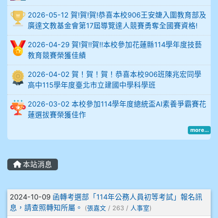
比
2026-05-12 賀!賀!賀!恭喜本校906王安婕入圍教育部及
例
廣達文教基金會第17屆導覽達人競賽勇奪全國賽資格!
906陳兆宏 5A10+ 作文5
2026-04-29 賀!賀!!賀!!本校參加花蓮縣114學年度技藝
教育競賽榮獲佳績
912余 嘉 5A10+
2026-04-02 賀！賀！賀！恭喜本校906班陳兆宏同學
914謝佩臻 5A10+
高中115學年度臺北市立建國中學科學班
2026-03-02 本校參加114學年度總統盃AI素養爭霸賽花
902蘇奕愷
蓮選拔賽榮獲佳作
more...
903陳品帆
904彭子庭
本站消息
905蔣昇和
文章列表
2024-10-09
函轉考選部「114年公務人員初等考試」報名訊
905周沛蓉
息，請查照轉知所屬。
(
張嘉文
/ 263 /
人事室
)