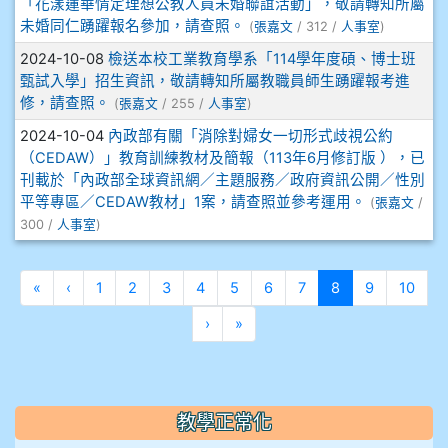
「花漾蓮華情定理想公教人員未婚聯誼活動」，敬請轉知所屬
910溫婕伶
未婚同仁踴躍報名參加，請查照。
(
張嘉文
/ 312 /
人事室
)
2024-10-08
檢送本校工業教育學系「114學年度碩、博士班
911王祉傑
甄試入學」招生資訊，敬請轉知所屬教職員師生踴躍報考進
修，請查照。
(
張嘉文
/ 255 /
人事室
)
911張 婷
2024-10-04
內政部有關「消除對婦女一切形式歧視公約
（CEDAW）」教育訓練教材及簡報（113年6月修訂版 ），已
912彭子宸
刊載於「內政部全球資訊網／主題服務／政府資訊公開／性別
平等專區／CEDAW教材」1案，請查照並參考運用。
(
張嘉文
/
914王苡澄
300 /
人事室
)
第一頁
上一頁
(目前頁次)
«
‹
1
2
3
4
5
6
7
8
9
10
下一頁
最後頁
›
»
教學正常化