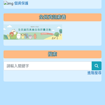
個資保護
全民資訊素養
link to https://isafeevent
搜索
sea
進階搜尋