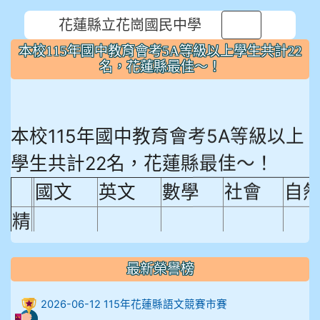
花蓮縣立花崗國民中學
⏸
本校115年國中教育會考5A等級以上學生共計22
名，花蓮縣最佳～！
本校115年國中教育會考5A等級以上
學生共計22名，花蓮縣最佳～！
國文
英文
數學
社會
自
精
熟
程
最新榮譽榜
18.92%
18.65%
29.19%
12.16%
15.
度
2026-06-12 115年花蓮縣語文競賽市賽