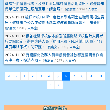
購課折扣優惠代碼，及雙11全站購課優惠活動資訊，歡迎轉知
912彭子宸
貴單位所屬同仁踴躍運用，請查照。
(
張嘉文
/ 309 /
人事室
)
2024-11-11
檢送本校114學年度教育學系碩士在職專班招生資
914王苡澄
訊，敬請惠予公告並鼓勵所屬學校教職員踴躍報考，請查照。
(
張嘉文
/ 291 /
人事室
)
2024-11-07
請各機關學校依本府及所屬機關學校臨時人員考
核要點規定，辦理臨時人員（約用人員、臨時僱用人員）113
年度年終考核，請查照。
(
張嘉文
/ 309 /
人事室
)
2024-11-07
有關簡化公務人員申請補發銓敘審定證明書作業
程序一案，轉請查照。
(
張嘉文
/ 277 /
人事室
)
第一頁
上一頁
(目前頁次)
«
‹
1
2
3
4
5
6
7
8
9
10
下一頁
最後頁
›
»
教學正常化