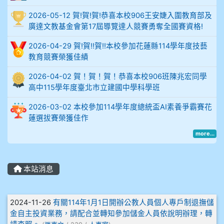
2026-05-12 賀!賀!賀!恭喜本校906王安婕入圍教育部及
914謝佩臻 5A10+
廣達文教基金會第17屆導覽達人競賽勇奪全國賽資格!
902蘇奕愷
2026-04-29 賀!賀!!賀!!本校參加花蓮縣114學年度技藝
教育競賽榮獲佳績
903陳品帆
2026-04-02 賀！賀！賀！恭喜本校906班陳兆宏同學
高中115學年度臺北市立建國中學科學班
904彭子庭
2026-03-02 本校參加114學年度總統盃AI素養爭霸賽花
蓮選拔賽榮獲佳作
905蔣昇和
more...
905周沛蓉
905鄭瑀安
本站消息
906江彥臻
文章列表
2024-11-26
有關114年1月1日開辦公教人員個人專戶制退撫儲
金自主投資業務，請配合並轉知參加儲金人員依說明辦理，轉
907張晏寧