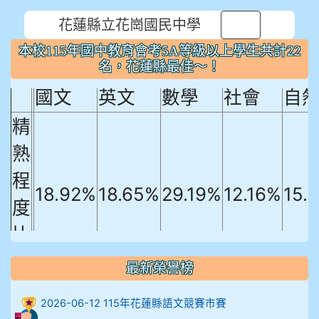
花蓮縣立花崗國民中學
⏸
本校115年國中教育會考5A等級以上
本校115年國中教育會考5A等級以上學生共計22
學生共計22名，花蓮縣最佳～！
名，花蓮縣最佳～！
國文
英文
數學
社會
自
精
熟
程
18.92%
18.65%
29.19%
12.16%
15.
度
比
例
最新榮譽榜
906陳兆宏 5A10+ 作文5
2026-06-12 115年花蓮縣語文競賽市賽
912余 嘉 5A10+