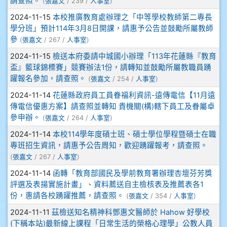
請查照。
(
張嘉文
/ 239 /
人事室
)
2024-11-15
本校推廣教育處辦理之「中等學校教師第二專長
908彭主豪
學分班」預計114年3月8日開課，請惠予公告並鼓勵所屬教師
參
(
張嘉文
/ 267 /
人事室
)
909林柏翰
2024-11-15
檢送本府委請中城國小辦理「113年花蓮縣『教育
盃』籃球錦標賽」競賽辦法1份，請轉知並鼓勵所屬教職員踴
909林玉楓
躍報名參加，請查照。
(
張嘉文
/ 254 /
人事室
)
909林朝智
2024-11-14
花蓮縣政府員工員眷福利資訊-遠傳電信【11月遠
傳電信優惠方案】請查照並轉知 貴機關(構)轄下員工及眷屬卓
910謝尚橙
參申辦。
(
張嘉文
/ 264 /
人事室
)
2024-11-14
本校114學年度碩士班、碩士學位學程暨碩士在職
910呂芃澔
專班招生資訊，請惠予公告周知，歡迎踴躍報考，請查照。
(
張嘉文
/ 267 /
人事室
)
910溫婕伶
2024-11-14
函轉「教育部國民及學前教育署辦理杏壇芬芳獎
評選及表揚實施計畫」、資料薦送自主檢核表及推薦表各1
911王祉傑
份，惠請各校踴躍推薦，請查照。
(
張嘉文
/ 354 /
人事室
)
2024-11-11
茲檢送知名精神科鄧惠文醫師於 Hahow 好學校
911張 婷
(下稱本站)最新線上課程「日常生活的榮格心理學」公教人員