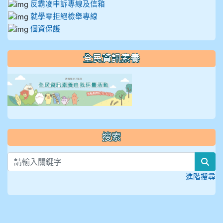
反霸凌申訴專線及信箱
就學零拒絕檢舉專線
個資保護
全民資訊素養
link to https://isafeevent
搜索
sea
進階搜尋