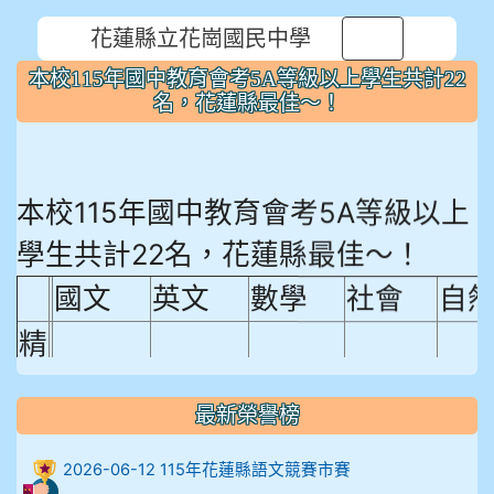
花蓮縣立花崗國民中學
⏸
本校115年國中教育會考5A等級以上學生共計22
名，花蓮縣最佳～！
本校115年國中教育會考5A等級以上
學生共計22名，花蓮縣最佳～！
國文
英文
數學
社會
自
精
熟
程
最新榮譽榜
18.92%
18.65%
29.19%
12.16%
15.
度
2026-06-12 115年花蓮縣語文競賽市賽