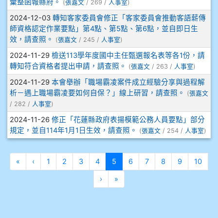
彙整函報縣府。
(
張嘉文
/ 269 /
人事室
)
910溫婕伶
2024-12-03
轉知客家委員會修正「客家委員會推動客語薪傳
師資格認定作業要點」第4點、第5點、第6點，並自即日生
911王祉傑
效，請查照。
(
張嘉文
/ 245 /
人事室
)
911張 婷
2024-11-29
檢送113學年度國中主任甄選報名表等各1份，請
轉知符合資格者提出申請，請查照。
(
張嘉文
/ 263 /
人事室
)
912彭子宸
2024-11-29
本會舉辦「職場霸凌案件成立經驗分享與過程解
析－遇上職場霸凌要如何自保？」線上研習，請查照。
(
張嘉文
914王苡澄
/ 282 /
人事室
)
2024-11-26
修正「花蓮縣政府表揚模範公務人員要點」部分
規定，並自114年1月1日生效，請查照。
(
張嘉文
/ 254 /
人事室
)
第一頁
上一頁
(目前頁次)
«
‹
1
2
3
4
5
6
7
8
9
10
下一頁
最後頁
›
»