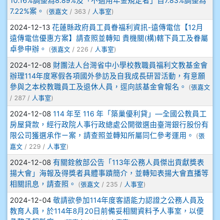
10.16%調整為8.89%及「不適用年金規定者」自7.83%調整為
905鄭瑀安
7.22%案。
(
張嘉文
/ 363 /
人事室
)
2024-12-13
花蓮縣政府員工員眷福利資訊-遠傳電信【12月
906江彥臻
遠傳電信優惠方案】請查照並轉知 貴機關(構)轄下員工及眷屬
卓參申辦。
(
張嘉文
/ 226 /
人事室
)
907張晏寧
2024-12-08
財團法人台灣省中小學校教職員福利文教基金會
辦理114年度寒假各項國外參訪及自我成長研習活動，有意願
908彭主豪
參與之本校教職員工及退休人員，逕向該基金會報名。
(
張嘉文
/ 287 /
人事室
)
909林柏翰
2024-12-08
114 年至 116 年「築巢優利貸」—全國公教員工
房屋貸款，經行政院人事行政總處公開徵選由臺灣銀行股份有
909林玉楓
限公司獲選承作ㄧ案，請查照並轉知所屬同仁參考運用。
(
張
嘉文
/ 229 /
人事室
)
909林朝智
2024-12-08
有關銓敘部公告「113年公務人員傑出貢獻獎表
揚大會」海報及得獎者具體事蹟簡介，並轉知表揚大會直播等
910謝尚橙
相關訊息，請查照。
(
張嘉文
/ 235 /
人事室
)
2024-12-04
敬請欲參加114年度客語能力認證之公務人員及
910呂芃澔
教育人員，於114年8月20日前備妥相關資料予人事室，以便