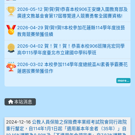
比
2026-05-12 賀!賀!賀!恭喜本校906王安婕入圍教育部及
例
廣達文教基金會第17屆導覽達人競賽勇奪全國賽資格!
906陳兆宏 5A10+ 作文5
2026-04-29 賀!賀!!賀!!本校參加花蓮縣114學年度技藝
教育競賽榮獲佳績
912余 嘉 5A10+
2026-04-02 賀！賀！賀！恭喜本校906班陳兆宏同學
高中115學年度臺北市立建國中學科學班
914謝佩臻 5A10+
2026-03-02 本校參加114學年度總統盃AI素養爭霸賽花
902蘇奕愷
蓮選拔賽榮獲佳作
more...
903陳品帆
904彭子庭
本站消息
905蔣昇和
文章列表
2024-12-16
公教人員保險之保險費率業經考試院會同行政院
905周沛蓉
重行釐定，自114年1月1日起「適用基本年金者（35年）」自