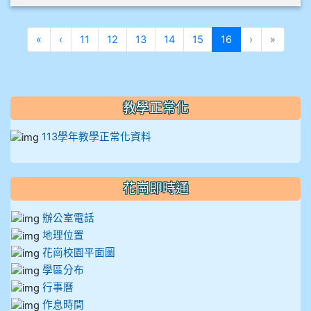
912彭子宸
第一頁
上一頁
(目前頁次)
«
‹
11
12
13
14
15
16
›
»
914王苡澄
教學正常化
113學年教學正常化資料
花崗即時通
辦公室電話
地理位置
花崗校園平面圖
學區分布
行事曆
作息時間