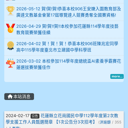
2026-05-12 賀!賀!賀!恭喜本校906王安婕入圍教育部及
914謝佩臻 5A10+
廣達文教基金會第17屆導覽達人競賽勇奪全國賽資格!
902蘇奕愷
2026-04-29 賀!賀!!賀!!本校參加花蓮縣114學年度技藝
教育競賽榮獲佳績
903陳品帆
2026-04-02 賀！賀！賀！恭喜本校906班陳兆宏同學
高中115學年度臺北市立建國中學科學班
904彭子庭
2026-03-02 本校參加114學年度總統盃AI素養爭霸賽花
蓮選拔賽榮獲佳作
905蔣昇和
more...
905周沛蓉
905鄭瑀安
本站消息
906江彥臻
文章列表
2024-02-17
花蓮縣立花崗國民中學112學年度第2次教
公告
學支援工作人員甄選簡章 【1次公告分3次招考】
(
洪瑜馡
/ 355
907張晏寧