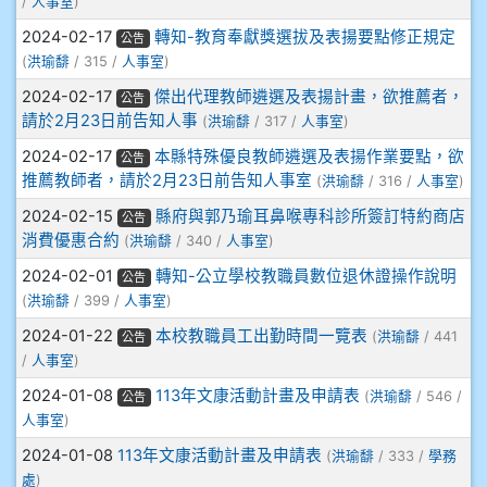
/
人事室
)
908彭主豪
2024-02-17
轉知-教育奉獻獎選拔及表揚要點修正規定
公告
(
洪瑜馡
/ 315 /
人事室
)
909林柏翰
2024-02-17
傑出代理教師遴選及表揚計畫，欲推薦者，
公告
請於2月23日前告知人事
(
洪瑜馡
/ 317 /
人事室
)
909林玉楓
2024-02-17
本縣特殊優良教師遴選及表揚作業要點，欲
公告
推薦教師者，請於2月23日前告知人事室
(
洪瑜馡
/ 316 /
人事室
)
909林朝智
2024-02-15
縣府與郭乃瑜耳鼻喉專科診所簽訂特約商店
公告
消費優惠合約
(
洪瑜馡
/ 340 /
人事室
)
910謝尚橙
2024-02-01
轉知-公立學校教職員數位退休證操作說明
公告
(
洪瑜馡
/ 399 /
人事室
)
910呂芃澔
2024-01-22
本校教職員工出勤時間一覽表
(
洪瑜馡
/ 441
公告
910溫婕伶
/
人事室
)
2024-01-08
113年文康活動計畫及申請表
(
洪瑜馡
/ 546 /
公告
911王祉傑
人事室
)
2024-01-08
113年文康活動計畫及申請表
(
洪瑜馡
/ 333 /
學務
911張 婷
處
)