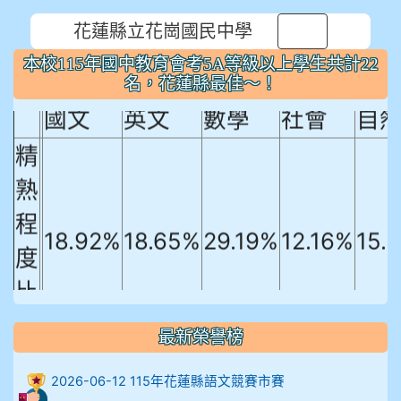
花蓮縣立花崗國民中學
⏸
本校115年國中教育會考5A等級以上
本校115年國中教育會考5A等級以上學生共計22
學生共計22名，花蓮縣最佳～！
名，花蓮縣最佳～！
國文
英文
數學
社會
自
精
熟
程
18.92%
18.65%
29.19%
12.16%
15.
度
比
例
最新榮譽榜
906陳兆宏 5A10+ 作文5
2026-06-12 115年花蓮縣語文競賽市賽
912余 嘉 5A10+