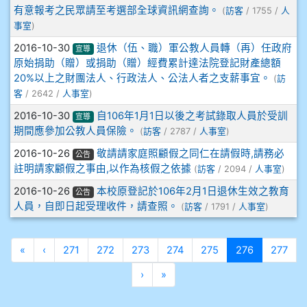
912彭子宸
有意報考之民眾請至考選部全球資訊網查詢。
(
訪客
/ 1755 /
人
事室
)
914王苡澄
2016-10-30
退休（伍、職）軍公教人員轉（再）任政府
宣導
原始捐助（贈）或捐助（贈）經費累計達法院登記財產總額
20%以上之財團法人、行政法人、公法人者之支薪事宜。
(
訪
客
/ 2642 /
人事室
)
2016-10-30
自106年1月1日以後之考試錄取人員於受訓
宣導
期間應參加公教人員保險。
(
訪客
/ 2787 /
人事室
)
2016-10-26
敬請請家庭照顧假之同仁在請假時,請務必
公告
註明請家顧假之事由,以作為核假之依據
(
訪客
/ 2094 /
人事室
)
2016-10-26
本校原登記於106年2月1日退休生效之教育
公告
人員，自即日起受理收件，請查照。
(
訪客
/ 1791 /
人事室
)
第一頁
上一頁
(目前頁次)
«
‹
271
272
273
274
275
276
277
下一頁
最後頁
›
»