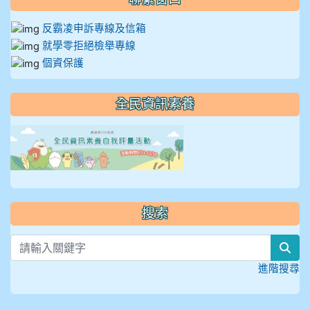
反霸凌申訴專線及信箱
就學零拒絕檢舉專線
個資保護
全民資訊素養
link to https://isafeevent
搜索
sea
進階搜尋