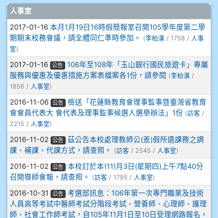
908彭主豪
文章列表
人事室
2017-01-16
本月1月19日16時假簡報室召開105學年度第二學
909林柏翰
期期末校務會議，請全體同仁準時參加。
(
李柏漢
/ 1758 /
人事
室
)
909林玉楓
2017-01-16
106年至108年「玉山銀行國民旅遊卡」專屬
公告
服務與優惠及優惠措施方案表檔案各1份，請參閱
909林朝智
(
李柏漢
/
1856 /
人事室
)
910謝尚橙
2016-11-06
檢送「花蓮縣教育會理事監事暨臺灣省教育
公告
會會員代表大 會代表及理事監事候選人選舉辦法」1份
(
訪客
/
910呂芃澔
2215 /
人事室
)
2016-11-02
茲公告本校處理教師公(差)假所遺課務之調
公告
910溫婕伶
課、補課、代課方式，請查照。
(
訪客
/ 2545 /
人事室
)
2016-11-02
本校訂於本(11)月3日(星期四)上午7點40分
公告
911王祉傑
召開導師會報，請查照。
(
訪客
/ 1795 /
人事室
)
2016-10-31
考選部訊息：106年第一次專門職業及技術
公告
911張 婷
人員高等考試中醫師考試分階段考試、營養師、心理師、護理
師、社會工作師考試，自105年11月1日至10日受理網路報名，