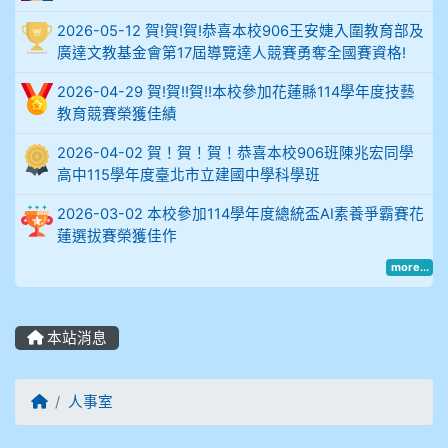
914謝佩臻 5A10+
2026-05-12 賀!賀!賀!恭喜本校906王安婕入圍教育部及
廣達文教基金會第17屆導覽達人競賽勇奪全國賽資格!
902蘇奕愷
2026-04-29 賀!賀!!賀!!本校參加花蓮縣114學年度技藝
教育競賽榮獲佳績
903陳品帆
2026-04-02 賀！賀！賀！恭喜本校906班陳兆宏同學
904彭子庭
高中115學年度臺北市立建國中學科學班
905蔣昇和
2026-03-02 本校參加114學年度總統盃AI素養爭霸賽花
蓮選拔賽榮獲佳作
905周沛蓉
more...
905鄭瑀安
本站消息
906江彥臻
回首頁
人事室
907張晏寧