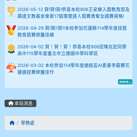
902蘇奕愷
2026-05-12 賀!賀!賀!恭喜本校906王安婕入圍教育部及
903陳品帆
廣達文教基金會第17屆導覽達人競賽勇奪全國賽資格!
2026-04-29 賀!賀!!賀!!本校參加花蓮縣114學年度技藝
904彭子庭
教育競賽榮獲佳績
905蔣昇和
2026-04-02 賀！賀！賀！恭喜本校906班陳兆宏同學
高中115學年度臺北市立建國中學科學班
905周沛蓉
2026-03-02 本校參加114學年度總統盃AI素養爭霸賽花
蓮選拔賽榮獲佳作
905鄭瑀安
more...
906江彥臻
本站消息
907張晏寧
908彭主豪
回首頁
學務處
909林柏翰