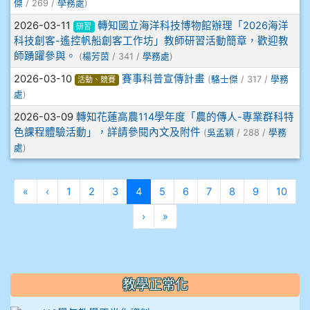
傑
/ 269 /
學務處
)
2026-03-11
轉知國立海洋科技博物館辦理「2026海洋
研習
科技創客-遙控帆船創客工作坊」教師研習活動簡章，歡迎教
師踴躍參與。
(
楊芳茵
/ 341 /
學務處
)
2026-03-10
賽事科普宣傳計畫
(
駱士傑
/ 317 /
學務
活動、競賽
處
)
2026-03-09
轉知花蓮高農114學年度「農的傳人-專業群科特
色課程體驗活動」，詳請參閱內文及附件
(
吳孟穎
/ 288 /
學務
處
)
第一頁
上一頁
(目前頁次)
«
‹
1
2
3
4
5
6
7
8
9
10
下一頁
最後頁
›
»
教學正常化