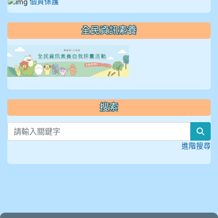
個資保護
全民資訊素養
link to https://isafeevent
搜索
sea
進階搜尋