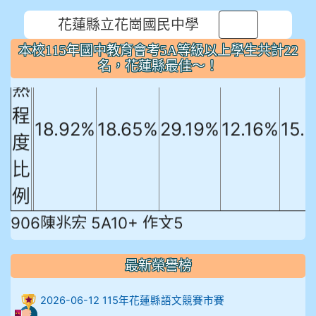
花蓮縣立花崗國民中學
國文
英文
數學
社會
自
⏸
本校115年國中教育會考5A等級以上學生共計22
精
名，花蓮縣最佳～！
熟
程
18.92%
18.65%
29.19%
12.16%
15.
度
比
例
906陳兆宏 5A10+ 作文5
912余 嘉 5A10+
最新榮譽榜
914謝佩臻 5A10+
2026-06-12 115年花蓮縣語文競賽市賽