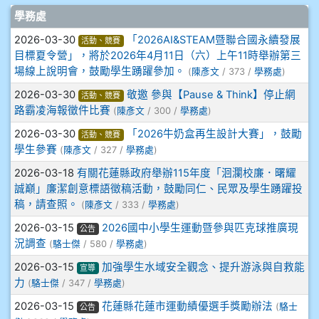
文章列表
學務處
909林玉楓
2026-03-30
「2026AI&STEAM暨聯合國永續發展
活動、競賽
目標夏令營」，將於2026年4月11日（六）上午11時舉辦第三
909林朝智
場線上說明會，鼓勵學生踴躍參加。
(
陳彥文
/ 373 /
學務處
)
2026-03-30
敬邀 參與【Pause & Think】停止網
活動、競賽
910謝尚橙
路霸凌海報徵件比賽
(
陳彥文
/ 300 /
學務處
)
2026-03-30
「2026牛奶盒再生設計大賽」，鼓勵
活動、競賽
910呂芃澔
學生參賽
(
陳彥文
/ 327 /
學務處
)
910溫婕伶
2026-03-18
有關花蓮縣政府舉辦115年度「洄瀾校廉．曙耀
誠巔」廉潔創意標語徵稿活動，鼓勵同仁、民眾及學生踴躍投
稿，請查照。
(
陳彥文
/ 333 /
學務處
)
911王祉傑
2026-03-15
2026國中小學生運動暨參與匹克球推廣現
公告
911張 婷
況調查
(
駱士傑
/ 580 /
學務處
)
2026-03-15
加強學生水域安全觀念、提升游泳與自救能
宣導
912彭子宸
力
(
駱士傑
/ 347 /
學務處
)
2026-03-15
花蓮縣花蓮市運動績優選手獎勵辦法
(
駱士
公告
914王苡澄