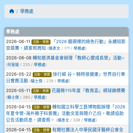
906江彥臻
回首頁
學務處
907張晏寧
文章列表
學務處
908彭主豪
2026-06-11
「2026 鏡頭裡的綠色行動」永續短影
活動、競賽
音競賽，請查照周知
(
陳彥文
/ 171 /
學務處
)
909林柏翰
2026-06-08
轉知慈濟基金會辦理「教師心靈成長營」活動~
909林玉楓
(
何旻陵
/ 220 /
學務處
)
2026-05-22
徐行縱 谷－騎時很健康」世界自行車
活動、競賽
909林朝智
日響應活動
(
駱士傑
/ 239 /
學務處
)
2026-05-11
花蓮縣115年度『教育盃』網球錦標賽
活動、競賽
910謝尚橙
(
駱士傑
/ 280 /
學務處
)
2026-04-15
轉知國立科學工藝博物館辦理「2026
910呂芃澔
活動、競賽
年夏令營-海外親子科普團」活動文宣與簡介乙份，敬請協助
公告活動訊息，請查照。
(
陳彥文
/ 338 /
學務處
)
910溫婕伶
2026-04-15
有關社團法人中華民國牙醫師公會全
活動、競賽