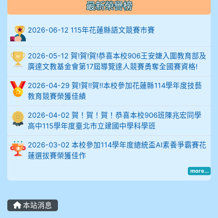
最新榮譽榜
906陳兆宏 5A10+ 作文5
2026-06-12 115年花蓮縣語文競賽市賽
912余 嘉 5A10+
2026-05-12 賀!賀!賀!恭喜本校906王安婕入圍教育部及
914謝佩臻 5A10+
廣達文教基金會第17屆導覽達人競賽勇奪全國賽資格!
902蘇奕愷
2026-04-29 賀!賀!!賀!!本校參加花蓮縣114學年度技藝
教育競賽榮獲佳績
903陳品帆
2026-04-02 賀！賀！賀！恭喜本校906班陳兆宏同學
高中115學年度臺北市立建國中學科學班
904彭子庭
2026-03-02 本校參加114學年度總統盃AI素養爭霸賽花
蓮選拔賽榮獲佳作
905蔣昇和
more...
905周沛蓉
905鄭瑀安
本站消息