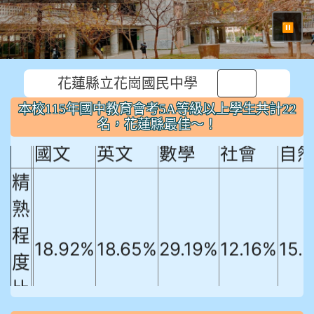
⏸
花蓮縣立花崗國民中學
本校115年國中教育會考5A等級以上
本校115年國中教育會考5A等級以上學生共計22
學生共計22名，花蓮縣最佳～！
名，花蓮縣最佳～！
國文
英文
數學
社會
自
精
熟
程
18.92%
18.65%
29.19%
12.16%
15.
度
比
例