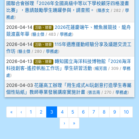
國聯合會辦理「2026年全國高級中等以下學校顧牙四格漫畫
911王祉傑
比賽」，惠請鼓勵學生踴躍參與，請查照。
(
陳彥文
/ 282 /
學
務處
)
911張 婷
2026-04-14
2026花蓮慶端午、鯉魚展競技．龍舟
活動、競賽
競渡嘉年華
912彭子宸
(
駱士傑
/ 483 /
學務處
)
2026-04-14
115年適應運動經驗分享及議題交流工
活動、競賽
914王苡澄
作坊
(
駱士傑
/ 280 /
學務處
)
2026-04-13
轉知國立海洋科技博物館「2026海洋
活動、競賽
科技創客-遙控帆船工作坊」學生研習活動
(
楊芳茵
/ 309 /
學務
處
)
2026-04-03
花蓮高工辦理「用生成式AI玩創意打造學生專屬
個性貼紙」教師專業發展講座實施計畫
(
張吉南
/ 270 /
學務處
)
第一頁
上一頁
(目前頁次)
«
‹
1
2
3
4
5
6
7
8
9
10
下一頁
最後頁
›
»