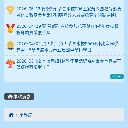
914謝佩臻 5A10+
2026-05-12 賀!賀!賀!恭喜本校906王安婕入圍教育部及
廣達文教基金會第17屆導覽達人競賽勇奪全國賽資格!
902蘇奕愷
2026-04-29 賀!賀!!賀!!本校參加花蓮縣114學年度技藝
903陳品帆
教育競賽榮獲佳績
2026-04-02 賀！賀！賀！恭喜本校906班陳兆宏同學
904彭子庭
高中115學年度臺北市立建國中學科學班
905蔣昇和
2026-03-02 本校參加114學年度總統盃AI素養爭霸賽花
蓮選拔賽榮獲佳作
905周沛蓉
more...
905鄭瑀安
本站消息
906江彥臻
回首頁
907張晏寧
學務處