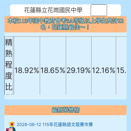
本校115年國中教育會考5A等級以上
花蓮縣立花崗國民中學
⏸
學生共計22名，花蓮縣最佳～！
本校115年國中教育會考5A等級以上學生共計22
國文
英文
數學
社會
自
名，花蓮縣最佳～！
精
熟
程
18.92%
18.65%
29.19%
12.16%
15.
度
比
例
906陳兆宏 5A10+ 作文5
最新榮譽榜
912余 嘉 5A10+
2026-06-12 115年花蓮縣語文競賽市賽