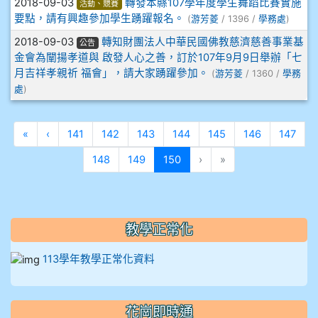
912彭子宸
2018-09-03
轉發本縣107學年度學生舞蹈比賽實施
活動、競賽
要點，請有興趣參加學生踴躍報名。
(
游芳菱
/ 1396 /
學務處
)
914王苡澄
2018-09-03
轉知財團法人中華民國佛教慈濟慈善事業基
公告
金會為闡揚孝道與 啟發人心之善，訂於107年9月9日舉辦「七
月吉祥孝親祈 福會」，請大家踴躍參加。
(
游芳菱
/ 1360 /
學務
處
)
第一頁
上一頁
«
‹
141
142
143
144
145
146
147
(目前頁次)
148
149
150
›
»
教學正常化
113學年教學正常化資料
花崗即時通