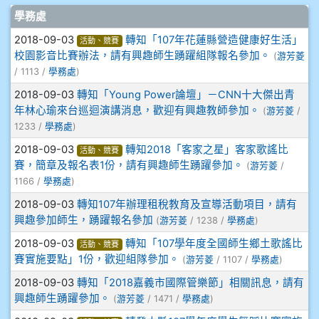
908彭主豪
文章列表
學務處
909林柏翰
2018-09-03
轉知「107年花蓮縣營造健康好生活」
活動、競賽
校園影音比賽辦法，請有興趣師生踴躍組隊報名參加。
(
游芳菱
909林玉楓
/ 1113 /
學務處
)
2018-09-03
轉知「Young Power論壇」－CNN十大傑出青
909林朝智
年林心瑜來台巡迴演講消息，歡迎有興趣教師參加。
(
游芳菱
/
1233 /
學務處
)
910謝尚橙
2018-09-03
轉知2018「客家之星」客家歌謠比
活動、競賽
賽，簡章及報名表1份，請有興趣師生踴躍參加。
(
游芳菱
/
910呂芃澔
1166 /
學務處
)
2018-09-03
轉知107年辦理租稅教育及宣導活動項目，請有
910溫婕伶
興趣參加師生，踴躍報名參加
(
游芳菱
/ 1238 /
學務處
)
2018-09-03
轉知「107學年度全國師生鄉土歌謠比
活動、競賽
911王祉傑
賽實施要點」1份，歡迎組隊參加。
(
游芳菱
/ 1107 /
學務處
)
911張 婷
2018-09-03
轉知「2018嘉義市國際管樂節」相關訊息，請有
興趣師生踴躍參加。
(
游芳菱
/ 1471 /
學務處
)