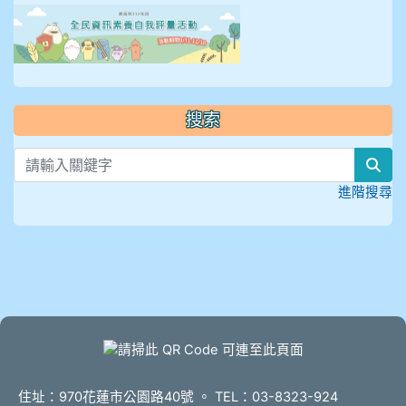
link to https://isafeevent
搜索
sea
進階搜尋
頁尾
住址：970花蓮市公園路40號 。 TEL：03-8323-924