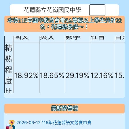
花蓮縣立花崗國民中學
本校115年國中教育會考5A等級以上
⏸
本校115年國中教育會考5A等級以上學生共計22
學生共計22名，花蓮縣最佳～！
名，花蓮縣最佳～！
國文
英文
數學
社會
自
精
熟
程
18.92%
18.65%
29.19%
12.16%
15.
度
比
例
最新榮譽榜
906陳兆宏 5A10+ 作文5
2026-06-12 115年花蓮縣語文競賽市賽
912余 嘉 5A10+