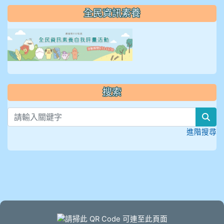
全民資訊素養
link to https://isafeevent
搜索
sea
進階搜尋
頁尾