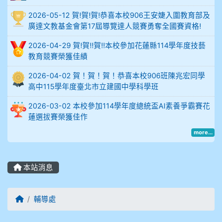
2026-05-12 賀!賀!賀!恭喜本校906王安婕入圍教育部及
914謝佩臻 5A10+
廣達文教基金會第17屆導覽達人競賽勇奪全國賽資格!
902蘇奕愷
2026-04-29 賀!賀!!賀!!本校參加花蓮縣114學年度技藝
教育競賽榮獲佳績
903陳品帆
2026-04-02 賀！賀！賀！恭喜本校906班陳兆宏同學
高中115學年度臺北市立建國中學科學班
904彭子庭
2026-03-02 本校參加114學年度總統盃AI素養爭霸賽花
905蔣昇和
蓮選拔賽榮獲佳作
more...
905周沛蓉
905鄭瑀安
本站消息
906江彥臻
回首頁
輔導處
907張晏寧