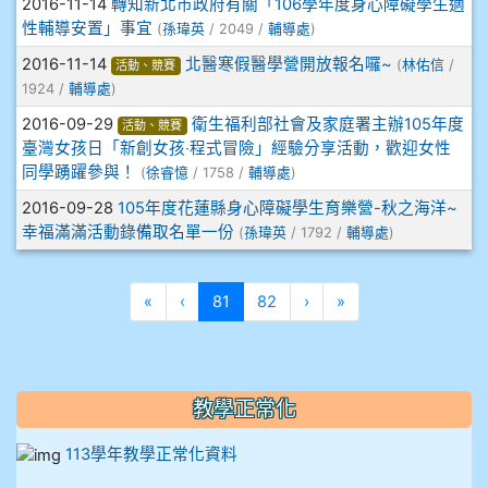
2016-11-14
轉知新北市政府有關「106學年度身心障礙學生適
912彭子宸
性輔導安置」事宜
(
孫瑋英
/ 2049 /
輔導處
)
2016-11-14
北醫寒假醫學營開放報名囉~
(
林佑信
/
活動、競賽
914王苡澄
1924 /
輔導處
)
2016-09-29
衛生福利部社會及家庭署主辦105年度
活動、競賽
臺灣女孩日「新創女孩‧程式冒險」經驗分享活動，歡迎女性
同學踴躍參與！
(
徐睿憶
/ 1758 /
輔導處
)
2016-09-28
105年度花蓮縣身心障礙學生育樂營-秋之海洋~
幸福滿滿活動錄備取名單一份
(
孫瑋英
/ 1792 /
輔導處
)
第一頁
上一頁
(目前頁次)
下一頁
最後頁
«
‹
81
82
›
»
教學正常化
113學年教學正常化資料