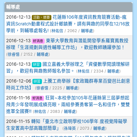
文章列表
輔導處
908彭主豪
2016-12-13
花蓮縣106年度資訊教育競賽活動-瘋
活動、競賽
909林柏翰
資訊Scratch動畫程式設計鄉鎮賽，請有興趣的同學在12/16放
學前，到輔導處報名!
(
林佑信
/ 2062 /
輔導處
)
909林玉楓
2016-12-13
東華大學教育與潛能開發學系羅寶鳳教授
好消息
辦理「生涯規劃與適性輔導工作坊」，歡迎教師踴躍參加！
909林朝智
(
徐睿憶
/ 2152 /
輔導處
)
2016-12-13
國立嘉義大學辦理之「資優數學閱讀理解研
研習
910謝尚橙
習」，歡迎有興趣教師報名參加。
(
林佑信
/ 2334 /
輔導處
)
2016-12-06
上騰工商舉辦【家政職群專業百變芭比創意
研習
910呂芃澔
時尚工作坊】
(
徐睿憶
/ 2225 /
輔導處
)
910溫婕伶
2016-11-16
狂賀~本校參加105年花蓮縣第三屆夢想起
好消息
飛青少年發明展成績亮眼，兩組參賽勇奪第一名和佳作，雙雙
進軍全國賽!!
(
林佑信
/ 2083 /
輔導處
)
911王祉傑
2016-11-15
轉知「臺北市立啟明學校106學年 度視覺障礙學
911張 婷
生安置高中部高職部簡章」
(
孫瑋英
/ 2073 /
輔導處
)