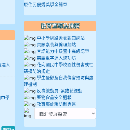
原住民優秀獎學金簡章
教育宣導及推廣
中小學網路素養認知網站
資訊素養與倫理網站
客語能力中級暨中高級認證
英語單字達人練功坊
覽達人
花崗國民中學校園性侵害或性
騷擾防治規定
學生憂鬱及自我傷害預防與處
理機制
反毒總動員-紫錐花運動
藥物食品安全週報
國中學
教育部詐騙防制專區
more...