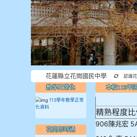
本校115
花蓮縣立花崗國民中學
重新取得
認識
蓮縣最佳～
教學正常化
本校115
113學年教學正常
精熟程度比
化資料
906陳兆宏 5
花崗即時通
912余 嘉 5A1