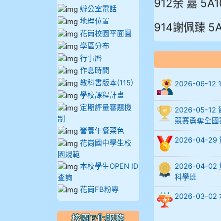
辦公室電話
914謝佩臻 5A
地理位置
花崗校園平面圖
902蘇奕愷
學區分布
行事曆
903陳品帆
作息時間
教科書版本(115)
2026-06-
904彭子庭
學校課程計畫
定期評量審題機
2026-05
905蔣昇和
制
競賽勇奪全國
營養午餐菜色
905周沛蓉
2026-04-
花崗國中學生校
園規範
905鄭瑀安
本校學生OPEN ID
2026-04
科學班
查詢
906江彥臻
花崗FB粉專
2026-03
907張晏寧
校園E化服務