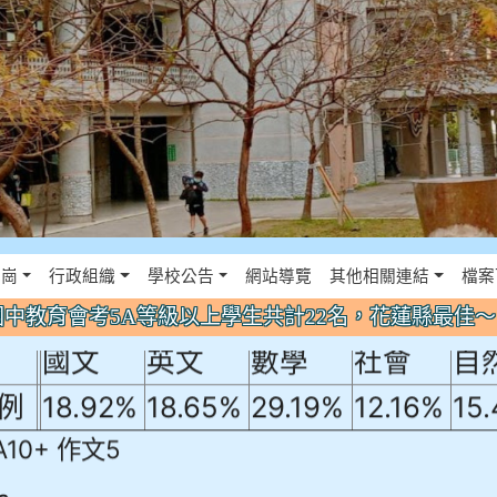
年國中教育會考5A等級以上學生共計22名
佈景設定
花崗
行政組織
學校公告
網站導覽
其他相關連結
檔案
！
年國中教育會考5A等級以上學生共計22名，花蓮縣最佳
國文
英文
數學
社會
自
例
18.92%
18.65%
29.19%
12.16%
15
A10+ 作文5
0+