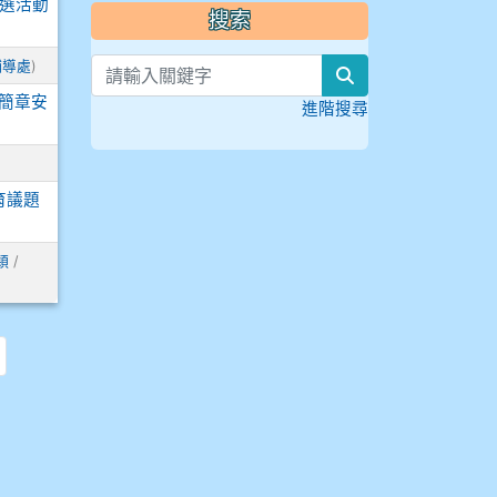
甄選活動
搜索
輔導處
)
search
科簡章安
進階搜尋
育議題
穎
/
頁
最後頁