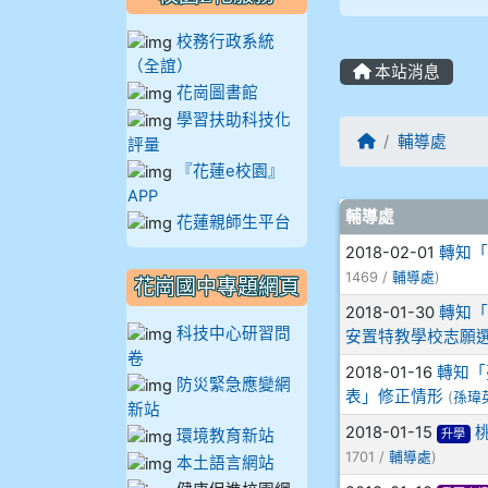
908彭主豪
校務行政系統
（全誼）
本站消息
909林柏翰
花崗圖書館
學習扶助科技化
909林玉楓
回首頁
輔導處
評量
『花蓮e校園』
909林朝智
APP
文章列表
輔導處
花蓮親師生平台
910謝尚橙
2018-02-01
轉知「
1469 /
輔導處
)
花崗國中專題網頁
910呂芃澔
2018-01-30
轉知「
科技中心研習問
安置特教學校志願
910溫婕伶
卷
2018-01-16
轉知「
防災緊急應變網
表」修正情形
(
孫瑋
911王祉傑
新站
2018-01-15
環境教育新站
升學
1701 /
輔導處
)
911張 婷
本土語言網站