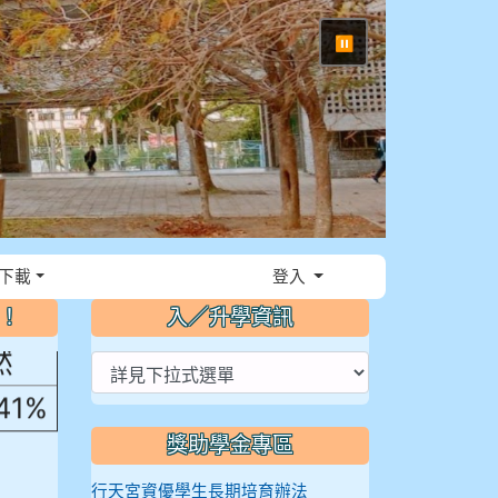
⏸
，花
下載
登入
～！
入／升學資訊
然
.41%
獎助學金專區
行天宮資優學生長期培育辦法