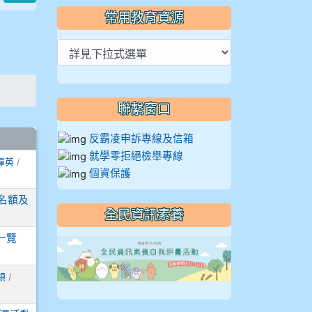
常用教育資源
聯繫窗口
反霸凌申訴專線及信箱
就學零拒絕檢舉專線
瑋英
/
個資保護
名額及
全民資訊素養
一覽
link to https://
穎
/