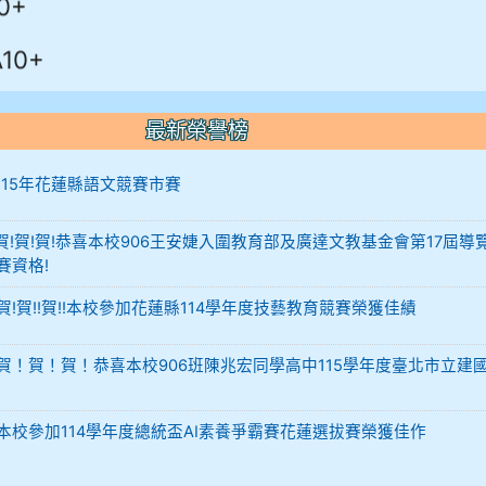
10+
最新榮譽榜
12 115年花蓮縣語文競賽市賽
-12 賀!賀!賀!恭喜本校906王安婕入圍教育部及廣達文教基金會第17屆導
賽資格!
29 賀!賀!!賀!!本校參加花蓮縣114學年度技藝教育競賽榮獲佳績
-02 賀！賀！賀！恭喜本校906班陳兆宏同學高中115學年度臺北市立建
-02 本校參加114學年度總統盃AI素養爭霸賽花蓮選拔賽榮獲佳作