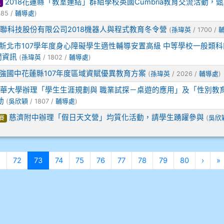
2018花蓮縣「教室連結」群組學校英國Cumbria教育交流活動，
訊
385 /
輔導處
)
聯科技股份有限公司2018機器人與程式教育冬令營
(
孫瑋英
/ 1700 /
新北市107學年度身心障礙學生適性輔導安置高級 中等學校一般類
關資訊
(
孫瑋英
/ 1802 /
輔導處
)
強國中花蓮縣107年度區域資賦優異教育方案
(
孫瑋英
/ 2026 /
輔導處
)
華大學辦理「學生生涯規劃與 職業試探－桌遊的應用」及「性別教
動
(
吳欣穎
/ 1807 /
輔導處
)
慈濟附中辦理「假日天文營」均質化活動，請學生踴躍參與
(
吳欣
賽
頁
(目前頁次)
下一
1
72
73
74
75
76
77
78
79
80
›
»