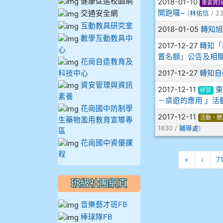
健康促進校園網
2018-01-10
重要資
912彭子宸
開跑囉~
交通安全網
(
林佑信
/ 2
互動教具研究室
2018-01-05
轉知旭
914王苡澄
數學互動教具中
2017-12-27
轉知「
心
置名額」公告及相
花崗自造教育及
科技中心
2017-12-27
轉知自
資安管理與資訊
2017-12-11
東
研習
素養
－桌遊的應用 」活
花崗國中防制學
2017-12-11
活動、競
生藥物濫用教育宣導專
1830 /
輔導處
)
區
花崗國中資優課
程
第一頁
上一
«
‹
7
班級社團網頁
音樂藝才班FB
棒球隊FB